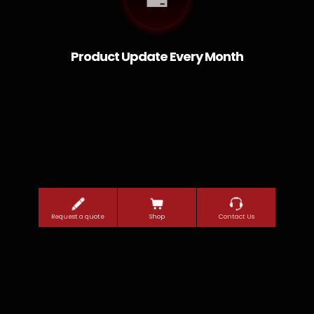
Product Update Every Month
Request a quote
Shop
Contact Us
2026 PT. Andika Teguhsetya. All
Rights Reserved. Site by
WEBARQ