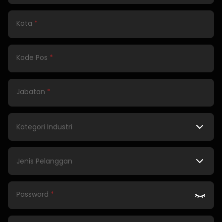
Kota
*
Kode Pos
*
Jabatan
*
Password
*