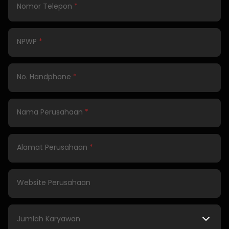
Nomor Telepon
*
NPWP
*
No. Handphone
*
Nama Perusahaan
*
Alamat Perusahaan
*
Website Perusahaan