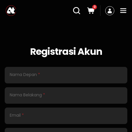
0
Registrasi Akun
Nama Depan
*
Nama Belakang
*
Email
*