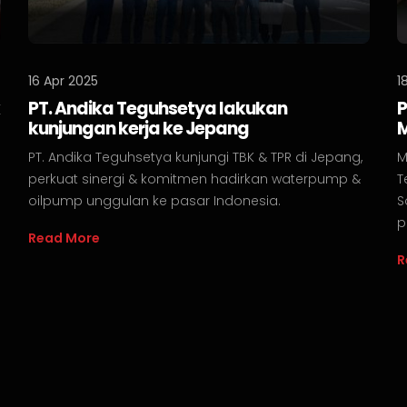
16 Apr 2025
1
PT. Andika Teguhsetya lakukan
P
kunjungan kerja ke Jepang
M
PT. Andika Teguhsetya kunjungi TBK & TPR di Jepang,
M
perkuat sinergi & komitmen hadirkan waterpump &
T
oilpump unggulan ke pasar Indonesia.
S
p
Read More
R