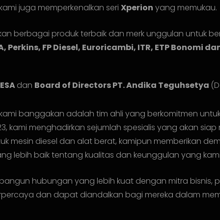
tu, kami juga memperkenalkan seri
Xperion
yang memukau.
irkan berbagai produk terbaik dan merk unggulan untuk be
, Perkins, FP Diesel, Euroricambi, ITR, ETP Bonomi da
TESA
dan
Board of Directors PT. Andika Teguhsetya
(D
g kami banggakan adalah tim ahli yang berkomitmen untu
3, kami menghadirkan sejumlah spesialis yang akan siap 
uk mesin diesel dan alat berat, kamipun memberikan dem
 lebih baik tentang kualitas dan keunggulan yang kami
bangun hubungan yang lebih kuat dengan mitra bisnis,
 terpercaya dan dapat diandalkan bagi mereka dalam m