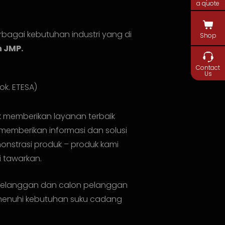
a quote
rbagai kebutuhan industri yang di
Shop
n JMP.
Contact
Us
ok. ETESA)
k memberikan layanan terbaik
memberikan informasi dan solusi
onstrasi produk – produk kami
 tawarkan.
 pelanggan dan calon pelanggan
emenuhi kebutuhan suku cadang