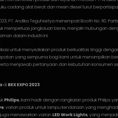
uku cadang alat berat dan mesin diesel turut berpartisip
023, PT. Andika Teguhsetya menempati Booth No. 110. Part
 memperluas jangkauan bisnis, menjalin hubungan deng
an dalam industri ini.
dikasi untuk menyediakan produk berkualitas tinggi deng
mpatan yang sempurna bagi kami untuk menampilkan ber
, serta menjawab pertanyaan dan kebutuhan konsumen s
ya
di
BEX EXPO 2023
uk
Philips
, kami hadir dengan rangkaian produk Philips 
ve
, varian produk untuk lampu kendaraan yang menghadir
ps juga menawarkan varian
LED Work Lights
, yang menjadi