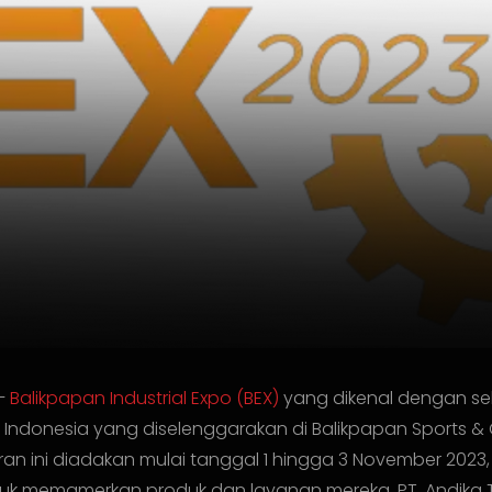
–
Balikpapan Industrial Expo (BEX)
yang dikenal dengan seb
i Indonesia yang diselenggarakan di Balikpapan Sports &
ran ini diadakan mulai tanggal 1 hingga 3 November 2023
uk memamerkan produk dan layanan mereka. PT. Andika